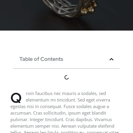
Table of Contents
Q
roin faucibus nec mauris a sodales, sed
elementum mi tincidunt. Sed eget viverra
egestas nisi in consequat. Fusce sodales augue a
accumsan. Cras sollicitudin, ipsum eget blandit
pulvinar. Integer tincidunt. Cras dapibus. Vivamus
elementum semper nisi. Aenean vulputate eleifend
tellus. Aenean leo ligula, porttitor eu, consequat vitae,