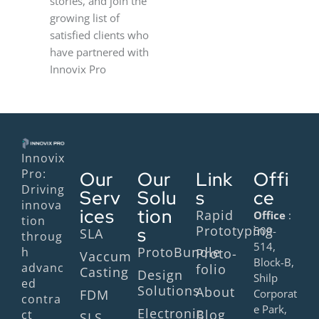
stories, and join the
growing list of
satisfied clients who
have partnered with
Innovix Pro
Innovix
Pro:
Our
Our
Link
Offi
Driving
Serv
Solu
s
ce
innova
ices
tion
Rapid
Office
:
tion
Prototyping
s
509-
SLA
throug
514,
ProtoBundle
h
Proto-
Vaccum
Block-B,
advanc
folio
Casting
Design
Shilp
ed
Solutions
About
FDM
Corporat
contra
e Park,
Electronic
Blog
ct
SLS