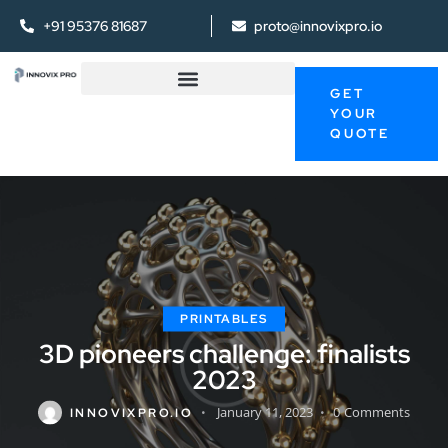
+91 95376 81687
proto@innovixpro.io
GET
YOUR
QUOTE
PRINTABLES
3D pioneers challenge: finalists
2023
January 11, 2023
0
Comments
INNOVIXPRO.IO