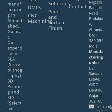
Rajpath
Solutions
manuf
Contact
DMLS
Rangoli
acturin
Paint
Road,
g in
CNC
and
Bodakde
Ahmed
Machining
Surface
v,
abad,
Finish
Ahmeda
Gujara
bad-
t.
380 054
Our
India
experti
Manufa
se in
cturing
SLA
unit
:
(Stere
B2,
olithog
Satyam
raphy)
Estate,
3D
GIDC,
Printin
Dantali,
g and
Gujarat
SLS
382165
(Select
proto@
ive
(+91)